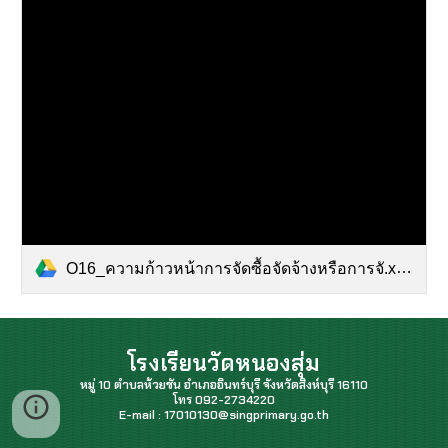
O16_ความก้าวหน้าการจัดซื้อจัดจ้างหรือการจั.xlsx
โรงเรียนวัดหนองสุ่ม
หมู่ 10 ตำบลห้วยชัน อำเภออินทร์บุรี จังหวัดสิงห์บุรี 16110
โทร 092-2734220
E-mail : 17010130@singprimary.go.th